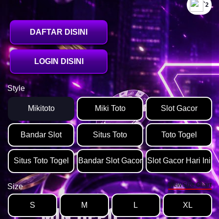
`2
DAFTAR DISINI
LOGIN DISINI
Style
Mikitoto
Miki Toto
Slot Gacor
Bandar Slot
Situs Toto
Toto Togel
Situs Toto Togel
Bandar Slot Gacor
Slot Gacor Hari Ini
View Size Chart
Size
S
M
L
XL