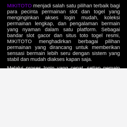
MIKITOTO
menjadi salah satu pilihan terbaik bagi
para pecinta permainan slot dan togel yang
menginginkan akses login mudah, koleksi
permainan lengkap, dan pengalaman bermain
yang nyaman dalam satu platform. Sebagai
bandar slot gacor dan situs toto togel resmi,
MIKITOTO menghadirkan berbagai pilihan
permainan yang dirancang untuk memberikan
sensasi bermain lebih seru dengan sistem yang
stabil dan mudah diakses kapan saja.
Melalui proses login yang cepat, setiap pemain
slot gacor dan toto togel dapat langsung
menikmati berbagai permainan favorit tanpa
harus menghadapi proses yang rumit. Tampilan
situs yang sederhana namun modern membuat
navigasi terasa lebih mudah, baik bagi pemain
baru maupun yang sudah berpengalaman.
Seluruh fitur disusun agar setiap pengguna bisa
menemukan permainan yang diinginkan hanya
dalam beberapa langkah.