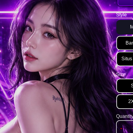
Style
M
Ban
Situs
Size
2
Quantit
-