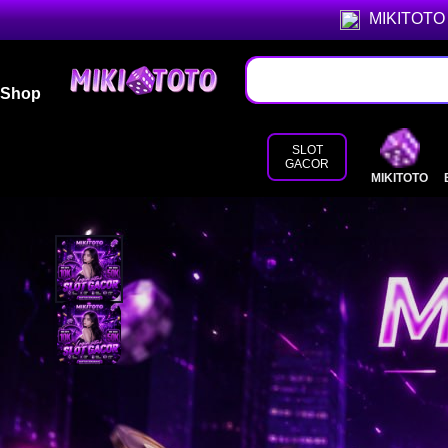
MIKITOTO :
Shop
SLOT
GACOR
MIKITOTO