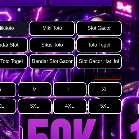
ikitoto
Miki Toto
Slot Gacor
dar Slot
Situs Toto
Toto Togel
 Toto Togel
Bandar Slot Gacor
Slot Gacor Hari Ini
View Size Chart
S
M
L
XL
XL
3XL
4XL
5XL
y
+