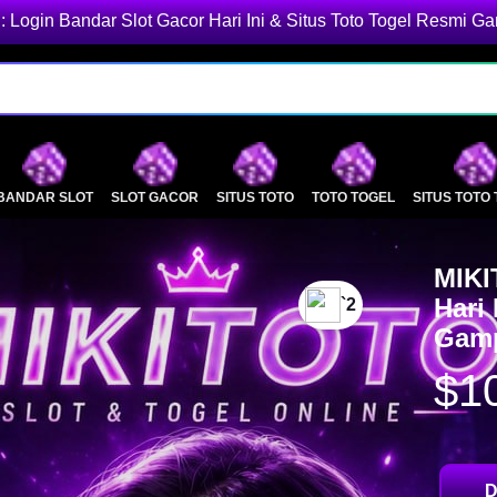
 Login Bandar Slot Gacor Hari Ini & Situs Toto Togel Resmi
BANDAR SLOT
SLOT GACOR
SITUS TOTO
TOTO TOGEL
SITUS TOTO
MIKI
Hari
`2
Gam
$1
D