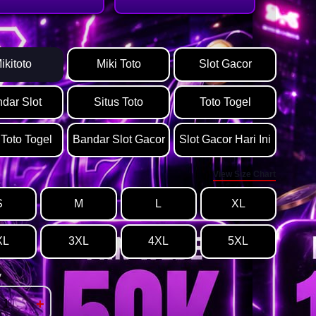
ikitoto
Miki Toto
Slot Gacor
dar Slot
Situs Toto
Toto Togel
 Toto Togel
Bandar Slot Gacor
Slot Gacor Hari Ini
View Size Chart
S
M
L
XL
XL
3XL
4XL
5XL
y
+