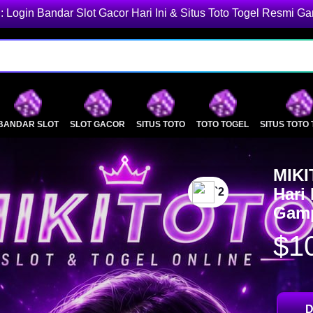
 Login Bandar Slot Gacor Hari Ini & Situs Toto Togel Resmi
BANDAR SLOT
SLOT GACOR
SITUS TOTO
TOTO TOGEL
SITUS TOTO
MIKI
Hari
`2
Gam
$1
D