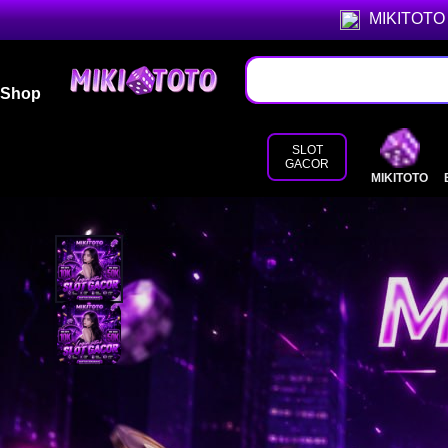
MIKITOTO :
Shop
SLOT
GACOR
MIKITOTO