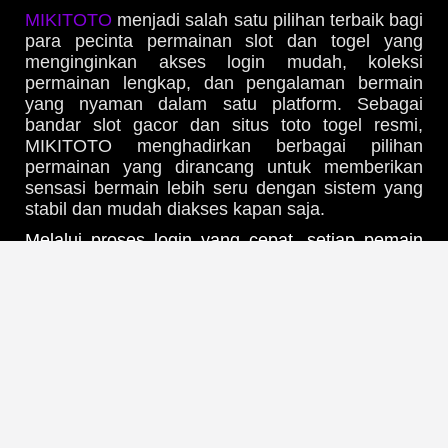
MIKITOTO
menjadi salah satu pilihan terbaik bagi
para pecinta permainan slot dan togel yang
menginginkan akses login mudah, koleksi
permainan lengkap, dan pengalaman bermain
yang nyaman dalam satu platform. Sebagai
bandar slot gacor dan situs toto togel resmi,
MIKITOTO menghadirkan berbagai pilihan
permainan yang dirancang untuk memberikan
sensasi bermain lebih seru dengan sistem yang
stabil dan mudah diakses kapan saja.
Melalui proses login yang cepat, setiap pemain
slot gacor dan toto togel dapat langsung
menikmati berbagai permainan favorit tanpa
harus menghadapi proses yang rumit. Tampilan
situs yang sederhana namun modern membuat
navigasi terasa lebih mudah, baik bagi pemain
baru maupun yang sudah berpengalaman.
Seluruh fitur disusun agar setiap pengguna bisa
menemukan permainan yang diinginkan hanya
dalam beberapa langkah.