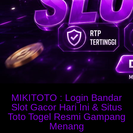
MIKITOTO : Login Bandar
Slot Gacor Hari Ini & Situs
Toto Togel Resmi Gampang
Menang