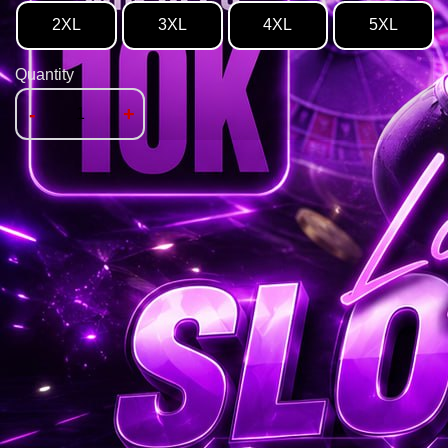
2XL
3XL
4XL
5XL
Quantity
-
+