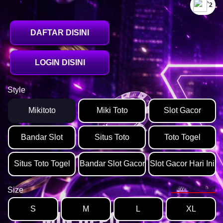
`2
DAFTAR DISINI
LOGIN DISINI
Style
Mikitoto
Miki Toto
Slot Gacor
Bandar Slot
Situs Toto
Toto Togel
Situs Toto Togel
Bandar Slot Gacor
Slot Gacor Hari Ini
View Size Chart
Size
S
M
L
XL