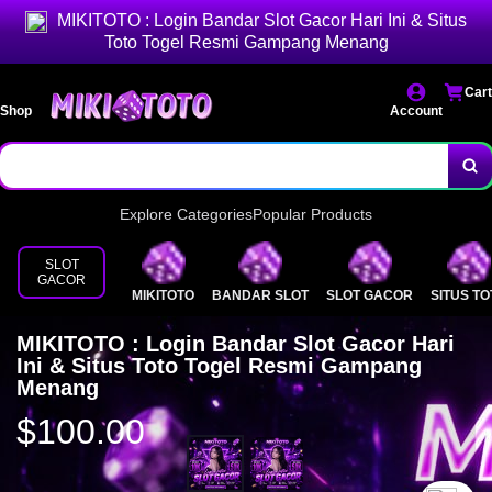
MIKITOTO : Login Bandar Slot Gacor Hari Ini & Situs
Toto Togel Resmi Gampang Menang
Cart
Shop
Account
Explore Categories
Popular Products
SLOT
GACOR
MIKITOTO
BANDAR SLOT
SLOT GACOR
SITUS TO
MIKITOTO : Login Bandar Slot Gacor Hari
Ini & Situs Toto Togel Resmi Gampang
Menang
$100.00