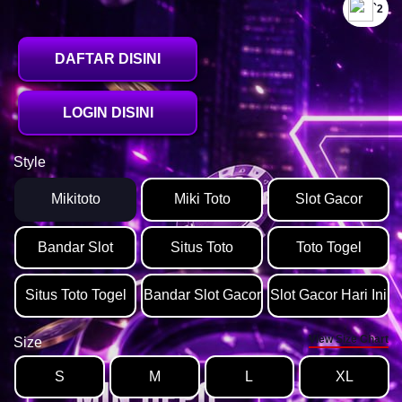
`2
DAFTAR DISINI
LOGIN DISINI
Style
Mikitoto
Miki Toto
Slot Gacor
Bandar Slot
Situs Toto
Toto Togel
Situs Toto Togel
Bandar Slot Gacor
Slot Gacor Hari Ini
View Size Chart
Size
S
M
L
XL