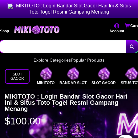
MIKITOTO : Login Bandar Slot Gacor Hari Ini & Situs
Toto Togel Resmi Gampang Menang
Cart
Shop
Account
Explore Categories
Popular Products
SLOT
GACOR
MIKITOTO
BANDAR SLOT
SLOT GACOR
SITUS TO
MIKITOTO : Login Bandar Slot Gacor Hari
Ini & Situs Toto Togel Resmi Gampang
Menang
$100.00