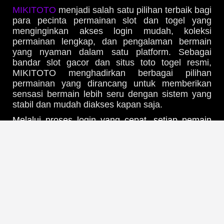
MIKITOTO
menjadi salah satu pilihan terbaik bagi
para pecinta permainan slot dan togel yang
menginginkan akses login mudah, koleksi
permainan lengkap, dan pengalaman bermain
yang nyaman dalam satu platform. Sebagai
bandar slot gacor dan situs toto togel resmi,
MIKITOTO menghadirkan berbagai pilihan
permainan yang dirancang untuk memberikan
sensasi bermain lebih seru dengan sistem yang
stabil dan mudah diakses kapan saja.
Melalui proses login yang cepat, setiap pemain
slot gacor dan toto togel dapat langsung
menikmati berbagai permainan favorit tanpa
harus menghadapi proses yang rumit. Tampilan
situs yang sederhana namun modern membuat
navigasi terasa lebih mudah, baik bagi pemain
baru maupun yang sudah berpengalaman.
Seluruh fitur disusun agar setiap pengguna bisa
menemukan permainan yang diinginkan hanya
dalam beberapa langkah.