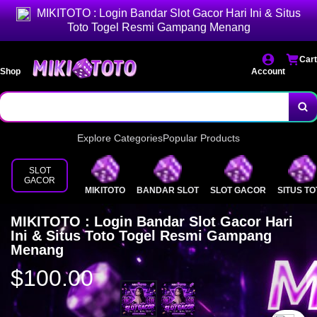
MIKITOTO : Login Bandar Slot Gacor Hari Ini & Situs
Toto Togel Resmi Gampang Menang
Cart
Shop
Account
Explore Categories
Popular Products
SLOT
GACOR
MIKITOTO
BANDAR SLOT
SLOT GACOR
SITUS TO
MIKITOTO : Login Bandar Slot Gacor Hari
Ini & Situs Toto Togel Resmi Gampang
Menang
$100.00