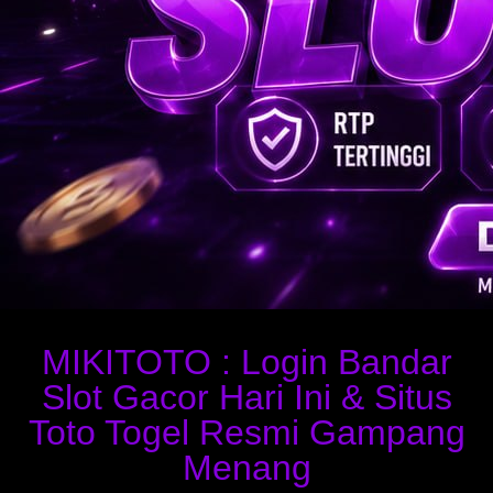
MIKITOTO : Login Bandar
Slot Gacor Hari Ini & Situs
Toto Togel Resmi Gampang
Menang