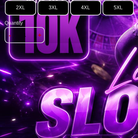
2XL
3XL
4XL
5XL
Quantity
-
+