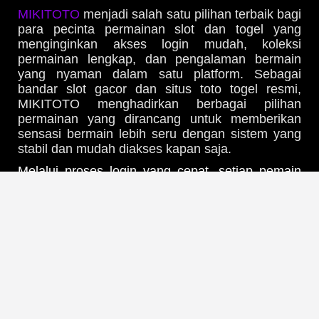
MIKITOTO
menjadi salah satu pilihan terbaik bagi
para pecinta permainan slot dan togel yang
menginginkan akses login mudah, koleksi
permainan lengkap, dan pengalaman bermain
yang nyaman dalam satu platform. Sebagai
bandar slot gacor dan situs toto togel resmi,
MIKITOTO menghadirkan berbagai pilihan
permainan yang dirancang untuk memberikan
sensasi bermain lebih seru dengan sistem yang
stabil dan mudah diakses kapan saja.
Melalui proses login yang cepat, setiap pemain
slot gacor dan toto togel dapat langsung
menikmati berbagai permainan favorit tanpa
harus menghadapi proses yang rumit. Tampilan
situs yang sederhana namun modern membuat
navigasi terasa lebih mudah, baik bagi pemain
baru maupun yang sudah berpengalaman.
Seluruh fitur disusun agar setiap pengguna bisa
menemukan permainan yang diinginkan hanya
dalam beberapa langkah.