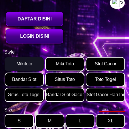
`2
DAFTAR DISINI
LOGIN DISINI
Style
Mikitoto
Miki Toto
Slot Gacor
Bandar Slot
Situs Toto
Toto Togel
Situs Toto Togel
Bandar Slot Gacor
Slot Gacor Hari Ini
View Size Chart
Size
S
M
L
XL