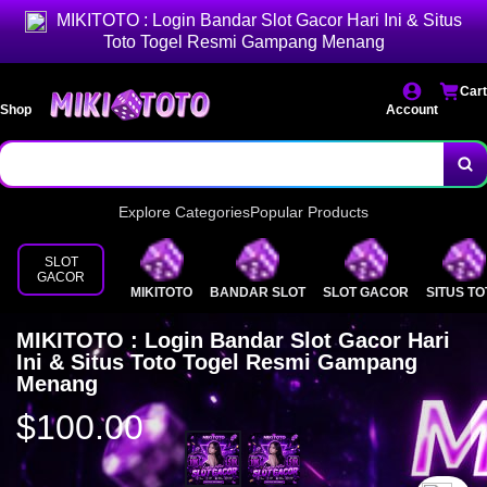
MIKITOTO : Login Bandar Slot Gacor Hari Ini & Situs
Toto Togel Resmi Gampang Menang
Cart
Shop
Account
Explore Categories
Popular Products
SLOT
GACOR
MIKITOTO
BANDAR SLOT
SLOT GACOR
SITUS TO
MIKITOTO : Login Bandar Slot Gacor Hari
Ini & Situs Toto Togel Resmi Gampang
Menang
$100.00