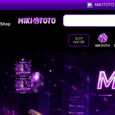
MIKITOTO :
Shop
SLOT
GACOR
MIKITOTO