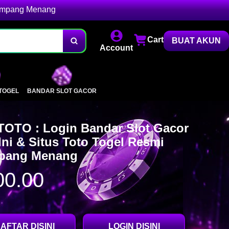
 Gampang Menang
Cart
BUAT AKUN
Account
 TOGEL
BANDAR SLOT GACOR
TOTO : Login Bandar Slot Gacor
 Ini & Situs Toto Togel Resmi
pang Menang
00.00
AFTAR DISINI
LOGIN DISINI