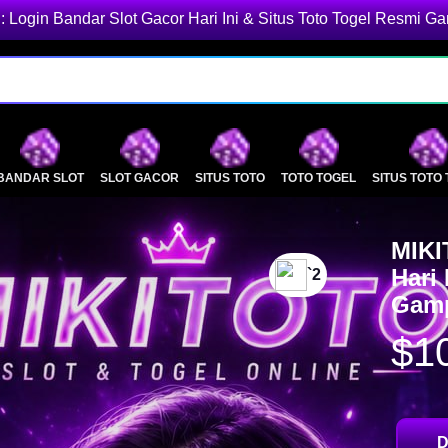
 Login Bandar Slot Gacor Hari Ini & Situs Toto Togel Resmi
BANDAR SLOT
SLOT GACOR
SITUS TOTO
TOTO TOGEL
SITUS TOTO
MIKI
Hari
`2
Gam
$1
D