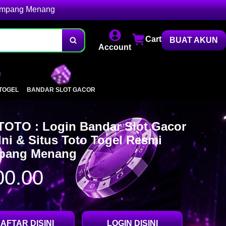
 Gampang Menang
Cart
BUAT AKUN
Account
 TOGEL
BANDAR SLOT GACOR
TOTO : Login Bandar Slot Gacor
 Ini & Situs Toto Togel Resmi
pang Menang
00.00
AFTAR DISINI
LOGIN DISINI