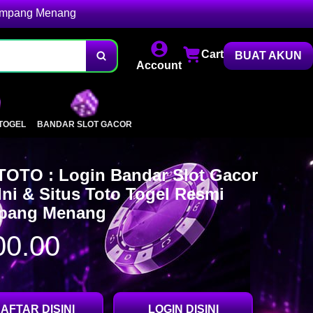
 Gampang Menang
Cart
BUAT AKUN
Account
 TOGEL
BANDAR SLOT GACOR
TOTO : Login Bandar Slot Gacor
 Ini & Situs Toto Togel Resmi
pang Menang
00.00
AFTAR DISINI
LOGIN DISINI