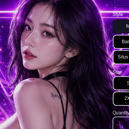
Style
M
Ban
Situs
Size
2
Quantit
-