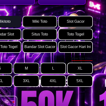
ikitoto
Miki Toto
Slot Gacor
dar Slot
Situs Toto
Toto Togel
 Toto Togel
Bandar Slot Gacor
Slot Gacor Hari Ini
View Size Chart
S
M
L
XL
XL
3XL
4XL
5XL
y
+