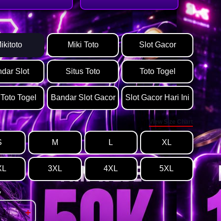
ikitoto
Miki Toto
Slot Gacor
dar Slot
Situs Toto
Toto Togel
 Toto Togel
Bandar Slot Gacor
Slot Gacor Hari Ini
View Size Chart
S
M
L
XL
XL
3XL
4XL
5XL
y
+