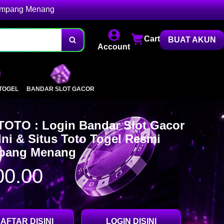
 Gampang Menang
Cart
BUAT AKUN
Account
 TOGEL
BANDAR SLOT GACOR
TOTO : Login Bandar Slot Gacor
 Ini & Situs Toto Togel Resmi
pang Menang
00.00
AFTAR DISINI
LOGIN DISINI