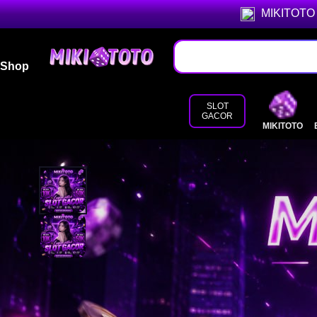
MIKITOTO :
Shop
SLOT
GACOR
MIKITOTO