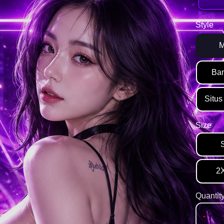
Style
M
Ban
Situs
Size
2
Quantit
-