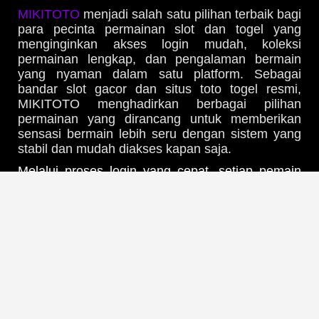
MIKITOTO
menjadi salah satu pilihan terbaik bagi
para pecinta permainan slot dan togel yang
menginginkan akses login mudah, koleksi
permainan lengkap, dan pengalaman bermain
yang nyaman dalam satu platform. Sebagai
bandar slot gacor dan situs toto togel resmi,
MIKITOTO menghadirkan berbagai pilihan
permainan yang dirancang untuk memberikan
sensasi bermain lebih seru dengan sistem yang
stabil dan mudah diakses kapan saja.
Melalui proses login yang cepat, setiap pemain
slot gacor dan toto togel dapat langsung
menikmati berbagai permainan favorit tanpa
harus menghadapi proses yang rumit. Tampilan
situs yang sederhana namun modern membuat
navigasi terasa lebih mudah, baik bagi pemain
baru maupun yang sudah berpengalaman.
Seluruh fitur disusun agar setiap pengguna bisa
menemukan permainan yang diinginkan hanya
dalam beberapa langkah.