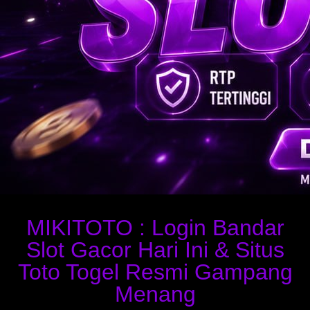
MIKITOTO : Login Bandar
Slot Gacor Hari Ini & Situs
Toto Togel Resmi Gampang
Menang