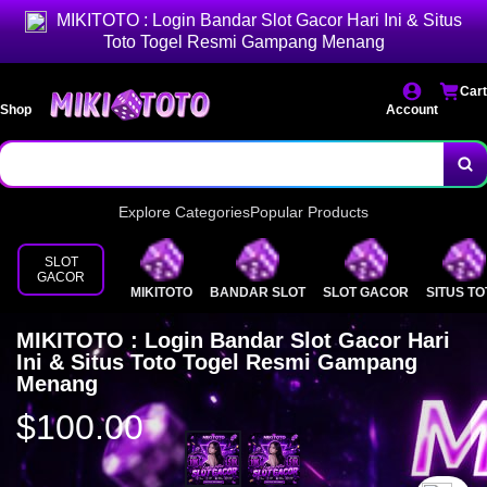
MIKITOTO : Login Bandar Slot Gacor Hari Ini & Situs
Toto Togel Resmi Gampang Menang
Cart
Shop
Account
Explore Categories
Popular Products
SLOT
GACOR
MIKITOTO
BANDAR SLOT
SLOT GACOR
SITUS TO
MIKITOTO : Login Bandar Slot Gacor Hari
Ini & Situs Toto Togel Resmi Gampang
Menang
$100.00