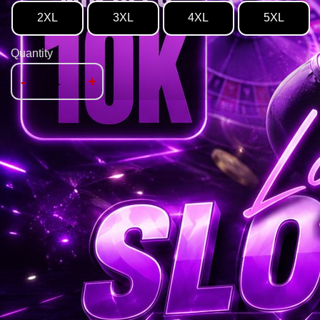
2XL
3XL
4XL
5XL
Quantity
-
+