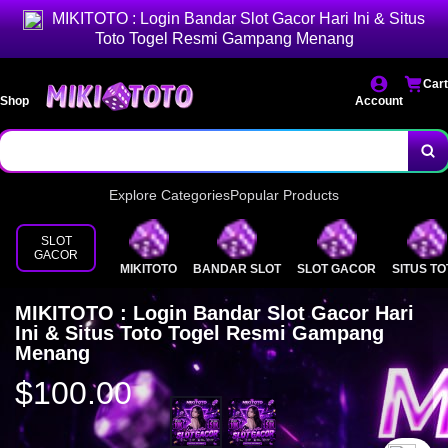
MIKITOTO : Login Bandar Slot Gacor Hari Ini & Situs
Toto Togel Resmi Gampang Menang
Cart
Shop
Account
Explore Categories
Popular Products
SLOT
GACOR
MIKITOTO
BANDAR SLOT
SLOT GACOR
SITUS TO
MIKITOTO : Login Bandar Slot Gacor Hari
Ini & Situs Toto Togel Resmi Gampang
Menang
$100.00