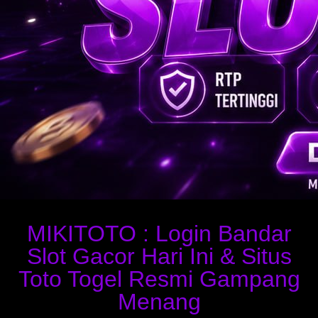
MIKITOTO : Login Bandar
Slot Gacor Hari Ini & Situs
Toto Togel Resmi Gampang
Menang