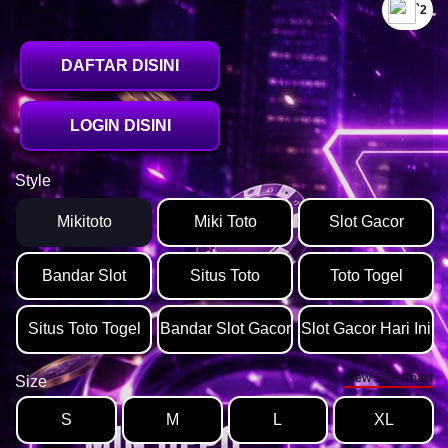
`2
DAFTAR DISINI
LOGIN DISINI
Style
Mikitoto
Miki Toto
Slot Gacor
Bandar Slot
Situs Toto
Toto Togel
Situs Toto Togel
Bandar Slot Gacor
Slot Gacor Hari Ini
View Size Chart
Size
S
M
L
XL