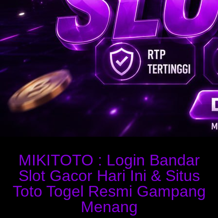
MIKITOTO : Login Bandar
Slot Gacor Hari Ini & Situs
Toto Togel Resmi Gampang
Menang