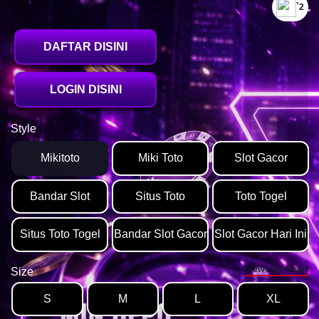
`2
DAFTAR DISINI
LOGIN DISINI
Style
Mikitoto
Miki Toto
Slot Gacor
Bandar Slot
Situs Toto
Toto Togel
Situs Toto Togel
Bandar Slot Gacor
Slot Gacor Hari Ini
View Size Chart
Size
S
M
L
XL