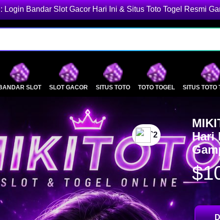
 Login Bandar Slot Gacor Hari Ini & Situs Toto Togel Resmi
BANDAR SLOT
SLOT GACOR
SITUS TOTO
TOTO TOGEL
SITUS TOTO
MIKI
Hari
`2
Gam
$1
D