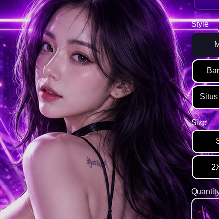
Style
M
Ban
Situs
Size
2
Quantit
-