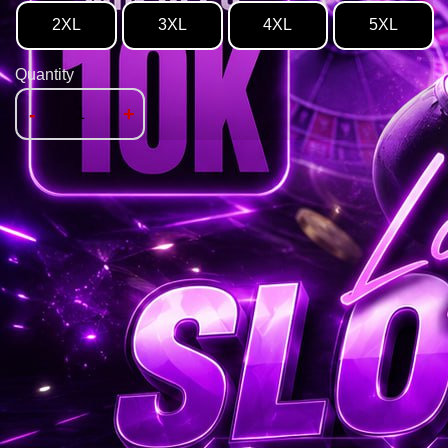
2XL
3XL
4XL
5XL
Quantity
-
+