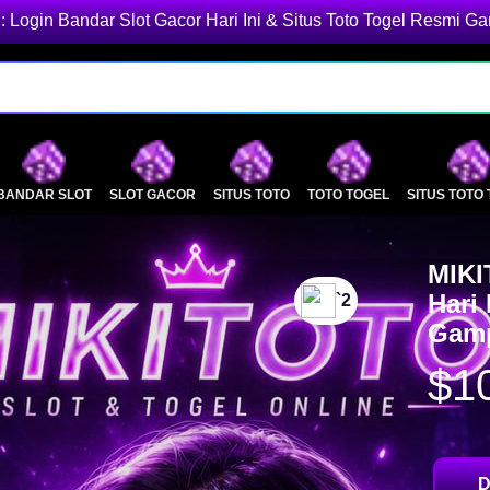
 Login Bandar Slot Gacor Hari Ini & Situs Toto Togel Resmi
BANDAR SLOT
SLOT GACOR
SITUS TOTO
TOTO TOGEL
SITUS TOTO
MIKI
Hari
`2
Gam
$1
D