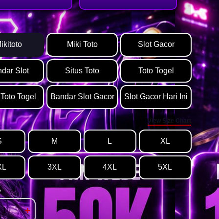
ikitoto
Miki Toto
Slot Gacor
dar Slot
Situs Toto
Toto Togel
 Toto Togel
Bandar Slot Gacor
Slot Gacor Hari Ini
View Size Chart
S
M
L
XL
XL
3XL
4XL
5XL
y
+