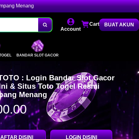
 Gampang Menang
Cart
BUAT AKUN
Account
 TOGEL
BANDAR SLOT GACOR
TOTO : Login Bandar Slot Gacor
 Ini & Situs Toto Togel Resmi
pang Menang
00.00
AFTAR DISINI
LOGIN DISINI