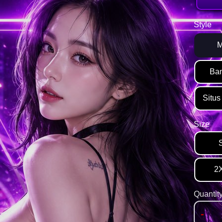
Style
M
Ban
Situs
Size
2
Quantit
-