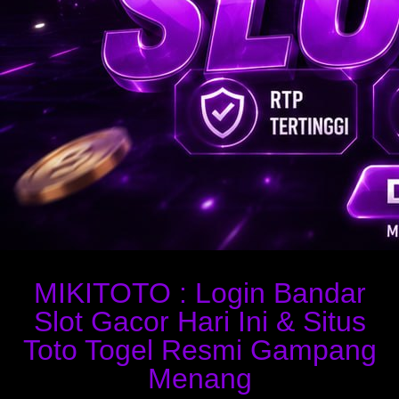
MIKITOTO : Login Bandar
Slot Gacor Hari Ini & Situs
Toto Togel Resmi Gampang
Menang