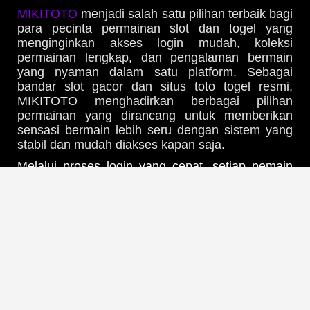
MIKITOTO
menjadi salah satu pilihan terbaik bagi
para pecinta permainan slot dan togel yang
menginginkan akses login mudah, koleksi
permainan lengkap, dan pengalaman bermain
yang nyaman dalam satu platform. Sebagai
bandar slot gacor dan situs toto togel resmi,
MIKITOTO menghadirkan berbagai pilihan
permainan yang dirancang untuk memberikan
sensasi bermain lebih seru dengan sistem yang
stabil dan mudah diakses kapan saja.
Melalui proses login yang cepat, setiap pemain
slot gacor dan toto togel dapat langsung
menikmati berbagai permainan favorit tanpa
harus menghadapi proses yang rumit. Tampilan
situs yang sederhana namun modern membuat
navigasi terasa lebih mudah, baik bagi pemain
baru maupun yang sudah berpengalaman.
Seluruh fitur disusun agar setiap pengguna bisa
menemukan permainan yang diinginkan hanya
dalam beberapa langkah.