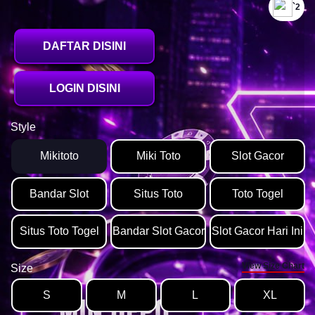
`2
DAFTAR DISINI
LOGIN DISINI
Style
Mikitoto
Miki Toto
Slot Gacor
Bandar Slot
Situs Toto
Toto Togel
Situs Toto Togel
Bandar Slot Gacor
Slot Gacor Hari Ini
View Size Chart
Size
S
M
L
XL