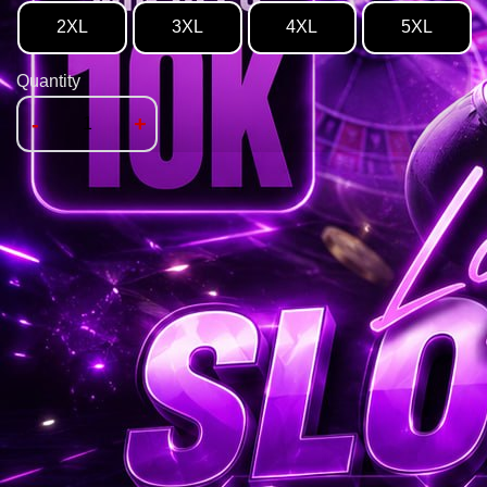
2XL
3XL
4XL
5XL
Quantity
-
+