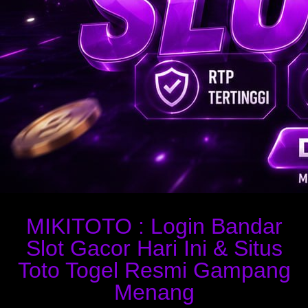
MIKITOTO : Login Bandar
Slot Gacor Hari Ini & Situs
Toto Togel Resmi Gampang
Menang