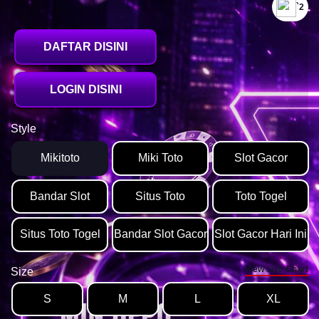
`2
DAFTAR DISINI
LOGIN DISINI
Style
Mikitoto
Miki Toto
Slot Gacor
Bandar Slot
Situs Toto
Toto Togel
Situs Toto Togel
Bandar Slot Gacor
Slot Gacor Hari Ini
View Size Chart
Size
S
M
L
XL