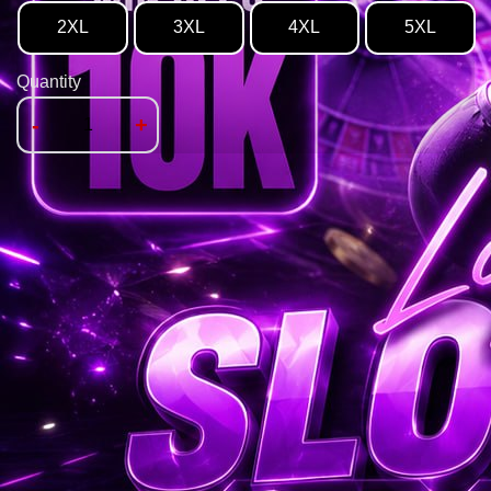
2XL
3XL
4XL
5XL
Quantity
-
+