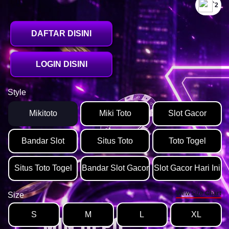
`2
DAFTAR DISINI
LOGIN DISINI
Style
Mikitoto
Miki Toto
Slot Gacor
Bandar Slot
Situs Toto
Toto Togel
Situs Toto Togel
Bandar Slot Gacor
Slot Gacor Hari Ini
View Size Chart
Size
S
M
L
XL