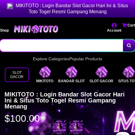
MIKITOTO : Login Bandar Slot Gacor Hari Ini & Situs
Toto Togel Resmi Gampang Menang
Cart
Shop
Account
Explore Categories
Popular Products
SLOT
GACOR
MIKITOTO
BANDAR SLOT
SLOT GACOR
SITUS TO
MIKITOTO : Login Bandar Slot Gacor Hari
Ini & Situs Toto Togel Resmi Gampang
Menang
$100.00