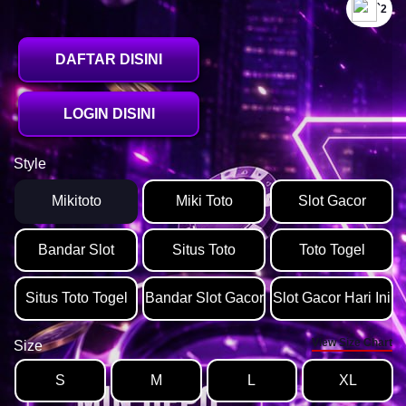
`2
DAFTAR DISINI
LOGIN DISINI
Style
Mikitoto
Miki Toto
Slot Gacor
Bandar Slot
Situs Toto
Toto Togel
Situs Toto Togel
Bandar Slot Gacor
Slot Gacor Hari Ini
View Size Chart
Size
S
M
L
XL