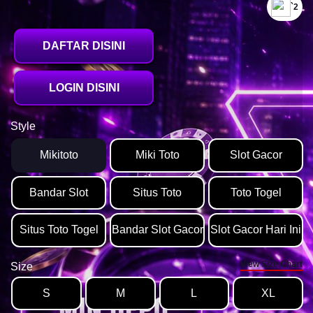
`2
DAFTAR DISINI
LOGIN DISINI
Style
Mikitoto
Miki Toto
Slot Gacor
Bandar Slot
Situs Toto
Toto Togel
Situs Toto Togel
Bandar Slot Gacor
Slot Gacor Hari Ini
View Size Chart
Size
S
M
L
XL