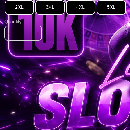
2XL
3XL
4XL
5XL
Quantity
-
+