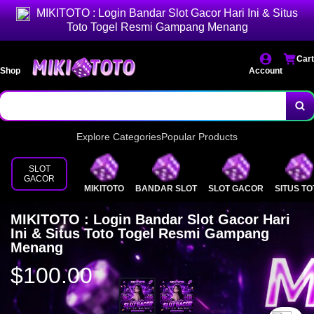
MIKITOTO : Login Bandar Slot Gacor Hari Ini & Situs
Toto Togel Resmi Gampang Menang
Cart
Shop
Account
Explore Categories
Popular Products
SLOT
GACOR
MIKITOTO
BANDAR SLOT
SLOT GACOR
SITUS TO
MIKITOTO : Login Bandar Slot Gacor Hari
Ini & Situs Toto Togel Resmi Gampang
Menang
$100.00