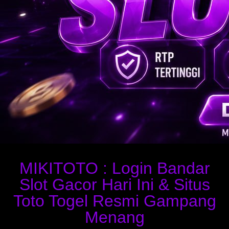
MIKITOTO : Login Bandar
Slot Gacor Hari Ini & Situs
Toto Togel Resmi Gampang
Menang