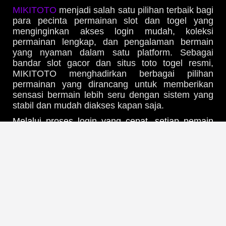
MIKITOTO
menjadi salah satu pilihan terbaik bagi
para pecinta permainan slot dan togel yang
menginginkan akses login mudah, koleksi
permainan lengkap, dan pengalaman bermain
yang nyaman dalam satu platform. Sebagai
bandar slot gacor dan situs toto togel resmi,
MIKITOTO menghadirkan berbagai pilihan
permainan yang dirancang untuk memberikan
sensasi bermain lebih seru dengan sistem yang
stabil dan mudah diakses kapan saja.
Melalui proses login yang cepat, setiap pemain
slot gacor dan toto togel dapat langsung
menikmati berbagai permainan favorit tanpa
harus menghadapi proses yang rumit. Tampilan
situs yang sederhana namun modern membuat
navigasi terasa lebih mudah, baik bagi pemain
baru maupun yang sudah berpengalaman.
Seluruh fitur disusun agar setiap pengguna bisa
menemukan permainan yang diinginkan hanya
dalam beberapa langkah.