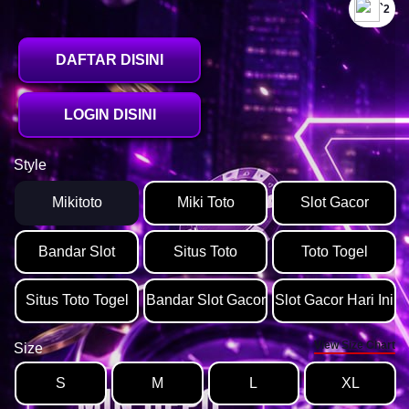
`2
DAFTAR DISINI
LOGIN DISINI
Style
Mikitoto
Miki Toto
Slot Gacor
Bandar Slot
Situs Toto
Toto Togel
Situs Toto Togel
Bandar Slot Gacor
Slot Gacor Hari Ini
View Size Chart
Size
S
M
L
XL