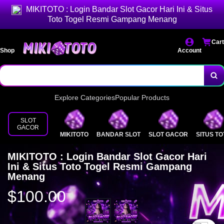
MIKITOTO : Login Bandar Slot Gacor Hari Ini & Situs
Toto Togel Resmi Gampang Menang
Cart
Shop
Account
Explore Categories
Popular Products
SLOT
GACOR
MIKITOTO
BANDAR SLOT
SLOT GACOR
SITUS TO
MIKITOTO : Login Bandar Slot Gacor Hari
Ini & Situs Toto Togel Resmi Gampang
Menang
$100.00