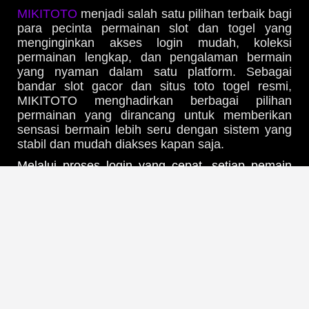
MIKITOTO
menjadi salah satu pilihan terbaik bagi
para pecinta permainan slot dan togel yang
menginginkan akses login mudah, koleksi
permainan lengkap, dan pengalaman bermain
yang nyaman dalam satu platform. Sebagai
bandar slot gacor dan situs toto togel resmi,
MIKITOTO menghadirkan berbagai pilihan
permainan yang dirancang untuk memberikan
sensasi bermain lebih seru dengan sistem yang
stabil dan mudah diakses kapan saja.
Melalui proses login yang cepat, setiap pemain
slot gacor dan toto togel dapat langsung
menikmati berbagai permainan favorit tanpa
harus menghadapi proses yang rumit. Tampilan
situs yang sederhana namun modern membuat
navigasi terasa lebih mudah, baik bagi pemain
baru maupun yang sudah berpengalaman.
Seluruh fitur disusun agar setiap pengguna bisa
menemukan permainan yang diinginkan hanya
dalam beberapa langkah.