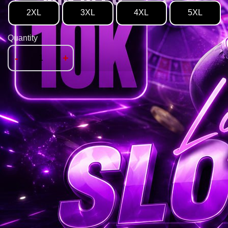
2XL
3XL
4XL
5XL
Quantity
-
+