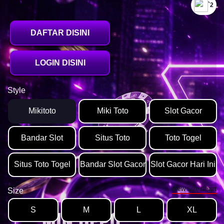
`2
DAFTAR DISINI
LOGIN DISINI
Style
Mikitoto
Miki Toto
Slot Gacor
Bandar Slot
Situs Toto
Toto Togel
Situs Toto Togel
Bandar Slot Gacor
Slot Gacor Hari Ini
View Size Chart
Size
S
M
L
XL