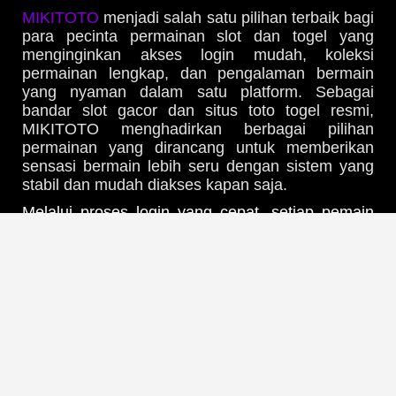
MIKITOTO
menjadi salah satu pilihan terbaik bagi
para pecinta permainan slot dan togel yang
menginginkan akses login mudah, koleksi
permainan lengkap, dan pengalaman bermain
yang nyaman dalam satu platform. Sebagai
bandar slot gacor dan situs toto togel resmi,
MIKITOTO menghadirkan berbagai pilihan
permainan yang dirancang untuk memberikan
sensasi bermain lebih seru dengan sistem yang
stabil dan mudah diakses kapan saja.
Melalui proses login yang cepat, setiap pemain
slot gacor dan toto togel dapat langsung
menikmati berbagai permainan favorit tanpa
harus menghadapi proses yang rumit. Tampilan
situs yang sederhana namun modern membuat
navigasi terasa lebih mudah, baik bagi pemain
baru maupun yang sudah berpengalaman.
Seluruh fitur disusun agar setiap pengguna bisa
menemukan permainan yang diinginkan hanya
dalam beberapa langkah.