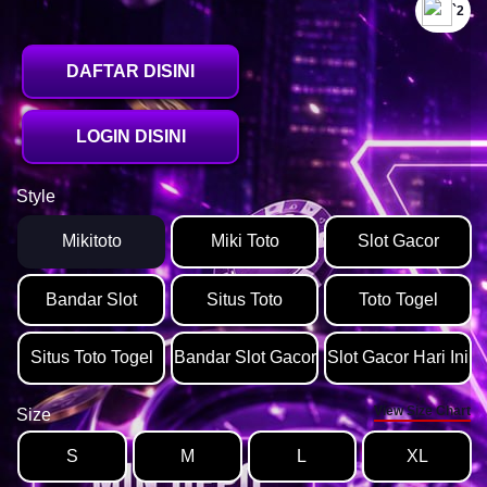
`2
DAFTAR DISINI
LOGIN DISINI
Style
Mikitoto
Miki Toto
Slot Gacor
Bandar Slot
Situs Toto
Toto Togel
Situs Toto Togel
Bandar Slot Gacor
Slot Gacor Hari Ini
View Size Chart
Size
S
M
L
XL