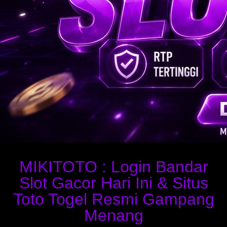
MIKITOTO : Login Bandar
Slot Gacor Hari Ini & Situs
Toto Togel Resmi Gampang
Menang