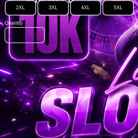
2XL
3XL
4XL
5XL
Quantity
-
+