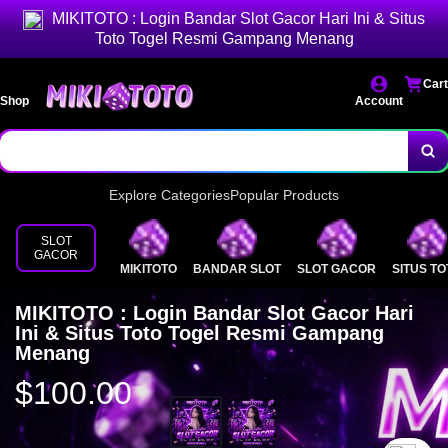
MIKITOTO : Login Bandar Slot Gacor Hari Ini & Situs
Toto Togel Resmi Gampang Menang
Cart
Shop
Account
Explore Categories
Popular Products
SLOT
GACOR
MIKITOTO
BANDAR SLOT
SLOT GACOR
SITUS TO
MIKITOTO : Login Bandar Slot Gacor Hari
Ini & Situs Toto Togel Resmi Gampang
Menang
$100.00