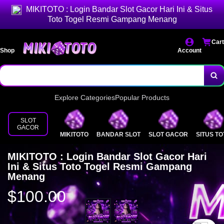
MIKITOTO : Login Bandar Slot Gacor Hari Ini & Situs
Toto Togel Resmi Gampang Menang
Cart
Shop
Account
Explore Categories
Popular Products
SLOT
GACOR
MIKITOTO
BANDAR SLOT
SLOT GACOR
SITUS TO
MIKITOTO : Login Bandar Slot Gacor Hari
Ini & Situs Toto Togel Resmi Gampang
Menang
$100.00