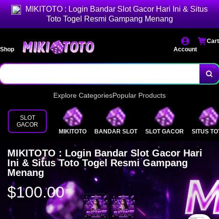
MIKITOTO : Login Bandar Slot Gacor Hari Ini & Situs
Toto Togel Resmi Gampang Menang
Cart
Shop
Account
Explore Categories
Popular Products
SLOT
GACOR
MIKITOTO
BANDAR SLOT
SLOT GACOR
SITUS TO
MIKITOTO : Login Bandar Slot Gacor Hari
Ini & Situs Toto Togel Resmi Gampang
Menang
$100.00