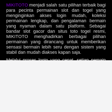
MIKITOTO
menjadi salah satu pilihan terbaik bagi
para pecinta permainan slot dan togel yang
menginginkan akses login mudah, koleksi
permainan lengkap, dan pengalaman bermain
yang nyaman dalam satu platform. Sebagai
bandar slot gacor dan situs toto togel resmi,
MIKITOTO menghadirkan berbagai pilihan
permainan yang dirancang untuk memberikan
sensasi bermain lebih seru dengan sistem yang
stabil dan mudah diakses kapan saja.
Melalui proses login yang cepat, setiap pemain
slot gacor dan toto togel dapat langsung
menikmati berbagai permainan favorit tanpa
harus menghadapi proses yang rumit. Tampilan
situs yang sederhana namun modern membuat
navigasi terasa lebih mudah, baik bagi pemain
baru maupun yang sudah berpengalaman.
Seluruh fitur disusun agar setiap pengguna bisa
menemukan permainan yang diinginkan hanya
dalam beberapa langkah.