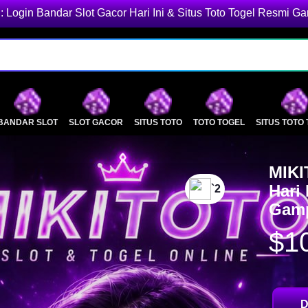
 Login Bandar Slot Gacor Hari Ini & Situs Toto Togel Resmi
BANDAR SLOT
SLOT GACOR
SITUS TOTO
TOTO TOGEL
SITUS TOTO
MIKI
Hari
`2
Gam
$1
D