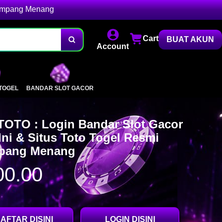
 Gampang Menang
Cart
BUAT AKUN
Account
 TOGEL
BANDAR SLOT GACOR
TOTO : Login Bandar Slot Gacor
 Ini & Situs Toto Togel Resmi
pang Menang
00.00
AFTAR DISINI
LOGIN DISINI