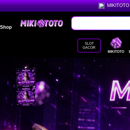
MIKITOTO :
Shop
SLOT
GACOR
MIKITOTO