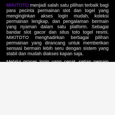
MIKITOTO
menjadi salah satu pilihan terbaik bagi
para pecinta permainan slot dan togel yang
menginginkan akses login mudah, koleksi
permainan lengkap, dan pengalaman bermain
yang nyaman dalam satu platform. Sebagai
bandar slot gacor dan situs toto togel resmi,
MIKITOTO menghadirkan berbagai pilihan
permainan yang dirancang untuk memberikan
sensasi bermain lebih seru dengan sistem yang
stabil dan mudah diakses kapan saja.
Melalui proses login yang cepat, setiap pemain
slot gacor dan toto togel dapat langsung
menikmati berbagai permainan favorit tanpa
harus menghadapi proses yang rumit. Tampilan
situs yang sederhana namun modern membuat
navigasi terasa lebih mudah, baik bagi pemain
baru maupun yang sudah berpengalaman.
Seluruh fitur disusun agar setiap pengguna bisa
menemukan permainan yang diinginkan hanya
dalam beberapa langkah.