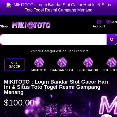
MIKITOTO : Login Bandar Slot Gacor Hari Ini & Situs
Toto Togel Resmi Gampang Menang
Cart
Shop
Account
Explore Categories
Popular Products
SLOT
GACOR
MIKITOTO
BANDAR SLOT
SLOT GACOR
SITUS TO
MIKITOTO : Login Bandar Slot Gacor Hari
Ini & Situs Toto Togel Resmi Gampang
Menang
$100.00