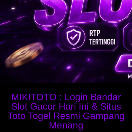
MIKITOTO : Login Bandar
Slot Gacor Hari Ini & Situs
Toto Togel Resmi Gampang
Menang