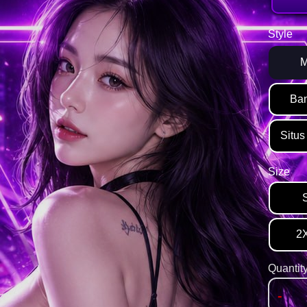
Style
M
Ban
Situs
Size
2
Quantit
-