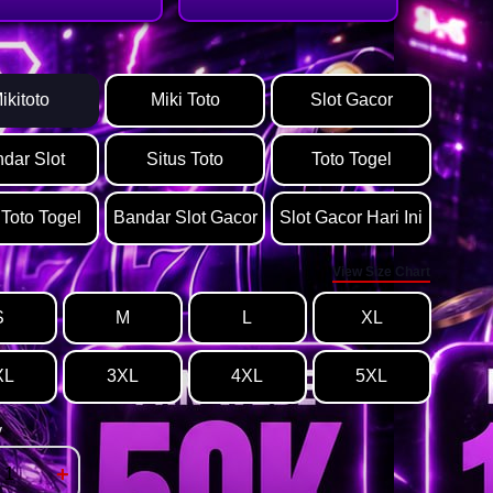
ikitoto
Miki Toto
Slot Gacor
dar Slot
Situs Toto
Toto Togel
 Toto Togel
Bandar Slot Gacor
Slot Gacor Hari Ini
View Size Chart
S
M
L
XL
XL
3XL
4XL
5XL
y
+