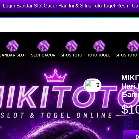
 Login Bandar Slot Gacor Hari Ini & Situs Toto Togel Resmi
BANDAR SLOT
SLOT GACOR
SITUS TOTO
TOTO TOGEL
SITUS TOTO
MIKI
Hari
`2
Gam
$1
D