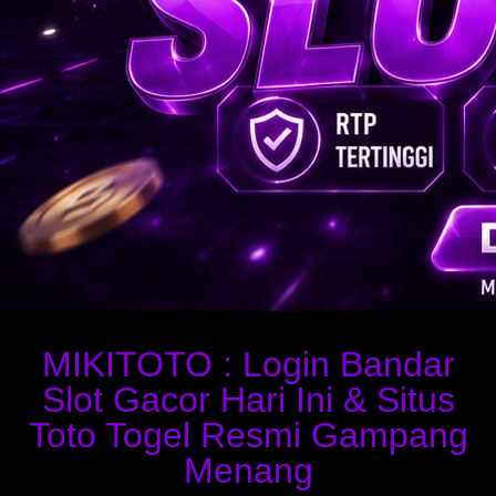
MIKITOTO : Login Bandar
Slot Gacor Hari Ini & Situs
Toto Togel Resmi Gampang
Menang