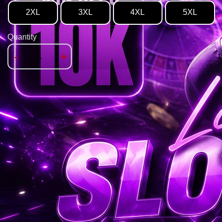
2XL
3XL
4XL
5XL
Quantity
-
+