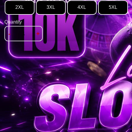
2XL
3XL
4XL
5XL
Quantity
-
+