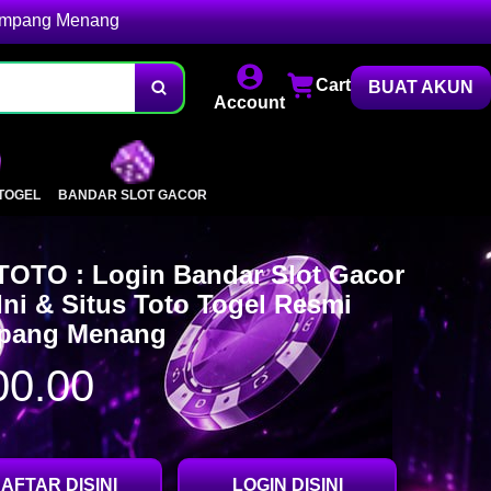
 Gampang Menang
Cart
BUAT AKUN
Account
 TOGEL
BANDAR SLOT GACOR
TOTO : Login Bandar Slot Gacor
 Ini & Situs Toto Togel Resmi
pang Menang
00.00
AFTAR DISINI
LOGIN DISINI