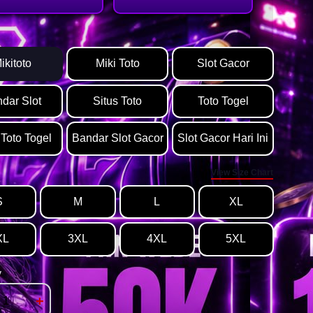
ikitoto
Miki Toto
Slot Gacor
dar Slot
Situs Toto
Toto Togel
 Toto Togel
Bandar Slot Gacor
Slot Gacor Hari Ini
View Size Chart
S
M
L
XL
XL
3XL
4XL
5XL
y
+