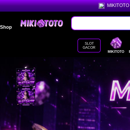
MIKITOTO :
Shop
SLOT
GACOR
MIKITOTO