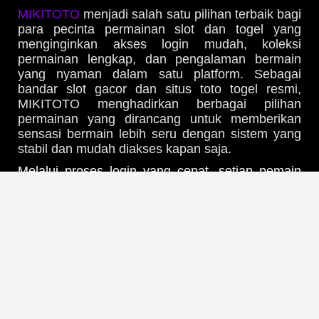
MIKITOTO
menjadi salah satu pilihan terbaik bagi
para pecinta permainan slot dan togel yang
menginginkan akses login mudah, koleksi
permainan lengkap, dan pengalaman bermain
yang nyaman dalam satu platform. Sebagai
bandar slot gacor dan situs toto togel resmi,
MIKITOTO menghadirkan berbagai pilihan
permainan yang dirancang untuk memberikan
sensasi bermain lebih seru dengan sistem yang
stabil dan mudah diakses kapan saja.
Melalui proses login yang cepat, setiap pemain
slot gacor dan toto togel dapat langsung
menikmati berbagai permainan favorit tanpa
harus menghadapi proses yang rumit. Tampilan
situs yang sederhana namun modern membuat
navigasi terasa lebih mudah, baik bagi pemain
baru maupun yang sudah berpengalaman.
Seluruh fitur disusun agar setiap pengguna bisa
menemukan permainan yang diinginkan hanya
dalam beberapa langkah.