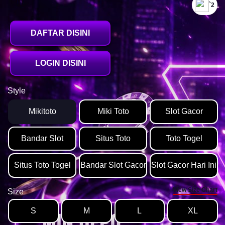
`2
DAFTAR DISINI
LOGIN DISINI
Style
Mikitoto
Miki Toto
Slot Gacor
Bandar Slot
Situs Toto
Toto Togel
Situs Toto Togel
Bandar Slot Gacor
Slot Gacor Hari Ini
View Size Chart
Size
S
M
L
XL