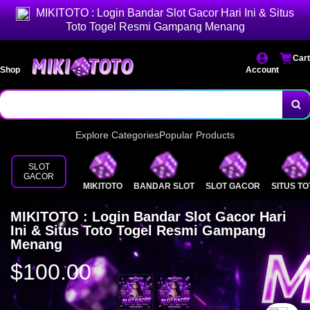
MIKITOTO : Login Bandar Slot Gacor Hari Ini & Situs
Toto Togel Resmi Gampang Menang
Cart
Shop
Account
Explore Categories
Popular Products
SLOT
GACOR
MIKITOTO
BANDAR SLOT
SLOT GACOR
SITUS TO
MIKITOTO : Login Bandar Slot Gacor Hari
Ini & Situs Toto Togel Resmi Gampang
Menang
$100.00