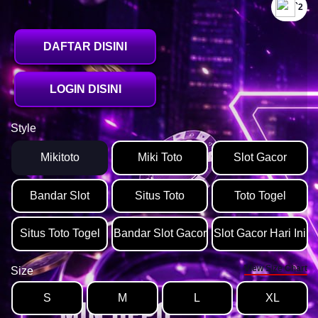
`2
DAFTAR DISINI
LOGIN DISINI
Style
Mikitoto
Miki Toto
Slot Gacor
Bandar Slot
Situs Toto
Toto Togel
Situs Toto Togel
Bandar Slot Gacor
Slot Gacor Hari Ini
View Size Chart
Size
S
M
L
XL