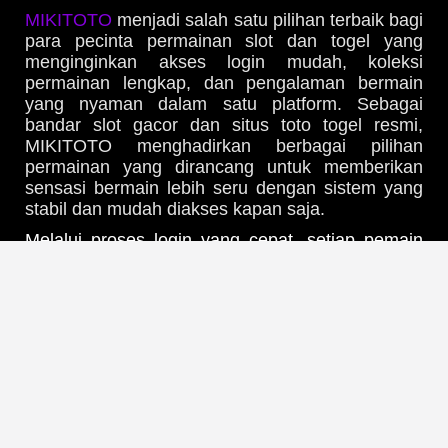
MIKITOTO
menjadi salah satu pilihan terbaik bagi
para pecinta permainan slot dan togel yang
menginginkan akses login mudah, koleksi
permainan lengkap, dan pengalaman bermain
yang nyaman dalam satu platform. Sebagai
bandar slot gacor dan situs toto togel resmi,
MIKITOTO menghadirkan berbagai pilihan
permainan yang dirancang untuk memberikan
sensasi bermain lebih seru dengan sistem yang
stabil dan mudah diakses kapan saja.
Melalui proses login yang cepat, setiap pemain
slot gacor dan toto togel dapat langsung
menikmati berbagai permainan favorit tanpa
harus menghadapi proses yang rumit. Tampilan
situs yang sederhana namun modern membuat
navigasi terasa lebih mudah, baik bagi pemain
baru maupun yang sudah berpengalaman.
Seluruh fitur disusun agar setiap pengguna bisa
menemukan permainan yang diinginkan hanya
dalam beberapa langkah.