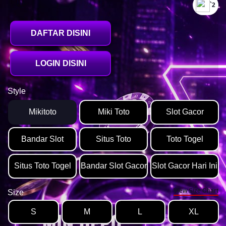
`2
DAFTAR DISINI
LOGIN DISINI
Style
Mikitoto
Miki Toto
Slot Gacor
Bandar Slot
Situs Toto
Toto Togel
Situs Toto Togel
Bandar Slot Gacor
Slot Gacor Hari Ini
View Size Chart
Size
S
M
L
XL