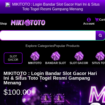
MIKITOTO : Login Bandar Slot Gacor Hari Ini & Situs
Toto Togel Resmi Gampang Menang
Cart
Shop
Account
Explore Categories
Popular Products
SLOT
GACOR
MIKITOTO
BANDAR SLOT
SLOT GACOR
SITUS TO
MIKITOTO : Login Bandar Slot Gacor Hari
Ini & Situs Toto Togel Resmi Gampang
Menang
$100.00