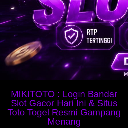
MIKITOTO : Login Bandar
Slot Gacor Hari Ini & Situs
Toto Togel Resmi Gampang
Menang