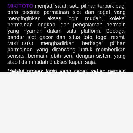
MIKITOTO
menjadi salah satu pilihan terbaik bagi
para pecinta permainan slot dan togel yang
menginginkan akses login mudah, koleksi
permainan lengkap, dan pengalaman bermain
yang nyaman dalam satu platform. Sebagai
bandar slot gacor dan situs toto togel resmi,
MIKITOTO menghadirkan berbagai pilihan
permainan yang dirancang untuk memberikan
sensasi bermain lebih seru dengan sistem yang
stabil dan mudah diakses kapan saja.
Melalui proses login yang cepat, setiap pemain
slot gacor dan toto togel dapat langsung
menikmati berbagai permainan favorit tanpa
harus menghadapi proses yang rumit. Tampilan
situs yang sederhana namun modern membuat
navigasi terasa lebih mudah, baik bagi pemain
baru maupun yang sudah berpengalaman.
Seluruh fitur disusun agar setiap pengguna bisa
menemukan permainan yang diinginkan hanya
dalam beberapa langkah.